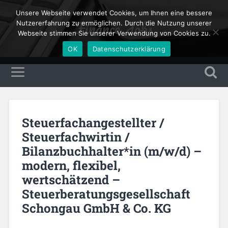
Unsere Webseite verwendet Cookies, um Ihnen eine bessere
Finance Jobs
Nutzererfahrung zu ermöglichen. Durch die Nutzung unserer
Webseite stimmen Sie unserer Verwendung von Cookies zu.
OK
Datenschutzerklärung
Steuerfachangestellter /
Steuerfachwirtin /
Bilanzbuchhalter*in (m/w/d) –
modern, flexibel,
wertschätzend –
Steuerberatungsgesellschaft
Schongau GmbH & Co. KG