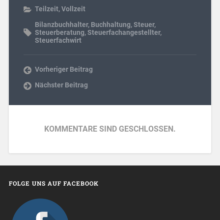
Teilzeit
,
Vollzeit
Bilanzbuchhalter
,
Buchhaltung
,
Steuer
,
Steuerberatung
,
Steuerfachangestellter
,
Steuerfachwirt
Vorheriger Beitrag
Nächster Beitrag
KOMMENTARE SIND GESCHLOSSEN.
FOLGE UNS AUF FACEBOOK