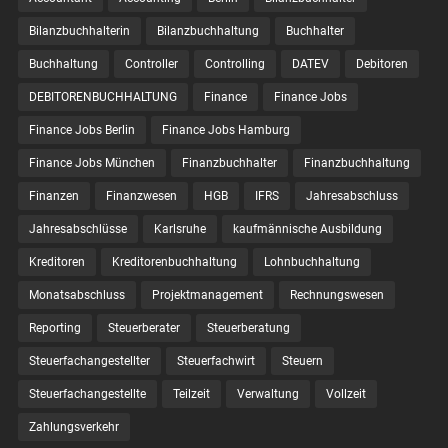
Bilanzbuchhalterin
Bilanzbuchhaltung
Buchhalter
Buchhaltung
Controller
Controlling
DATEV
Debitoren
DEBITORENBUCHHALTUNG
Finance
Finance Jobs
Finance Jobs Berlin
Finance Jobs Hamburg
Finance Jobs München
Finanzbuchhalter
Finanzbuchhaltung
Finanzen
Finanzwesen
HGB
IFRS
Jahresabschluss
Jahresabschlüsse
Karlsruhe
kaufmännische Ausbildung
Kreditoren
Kreditorenbuchhaltung
Lohnbuchhaltung
Monatsabschluss
Projektmanagement
Rechnungswesen
Reporting
Steuerberater
Steuerberatung
Steuerfachangestellter
Steuerfachwirt
Steuern
Steuer­fach­ange­stellte
Teilzeit
Verwaltung
Vollzeit
Zahlungsverkehr