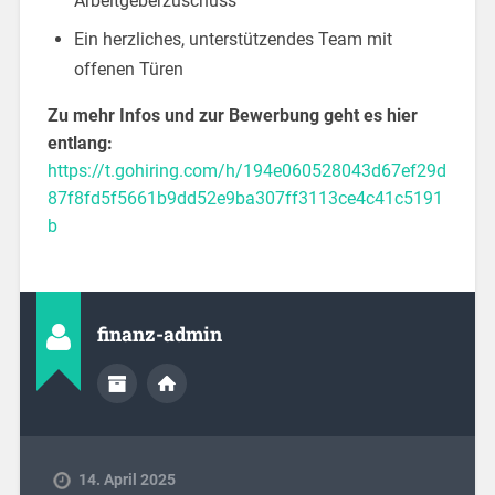
Arbeitgeberzuschuss
Ein herzliches, unterstützendes Team mit
offenen Türen
Zu mehr Infos und zur Bewerbung geht es hier
entlang:
https://t.gohiring.com/h/194e060528043d67ef29d
87f8fd5f5661b9dd52e9ba307ff3113ce4c41c5191
b
finanz-admin
14. April 2025