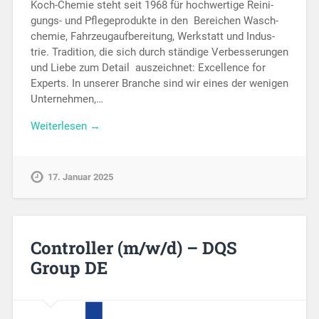
Koch-Chemie steht seit 1968 für hoch­wer­ti­ge Rei­ni­
gungs- und Pfle­ge­pro­duk­te in den Be­rei­chen Wasch­
che­mie, Fahr­zeug­auf­be­rei­tung, Werk­statt und In­dus­
trie. Tra­di­ti­on, die sich durch stän­di­ge Ver­bes­se­run­gen
und Lie­be zum De­tail aus­zeich­net: Excellence for
Experts. In un­se­rer Bran­che sind wir eines der we­ni­gen
Un­ter­neh­men,…
Weiterlesen →
17. Januar 2025
Controller (m/w/d) – DQS
Group DE