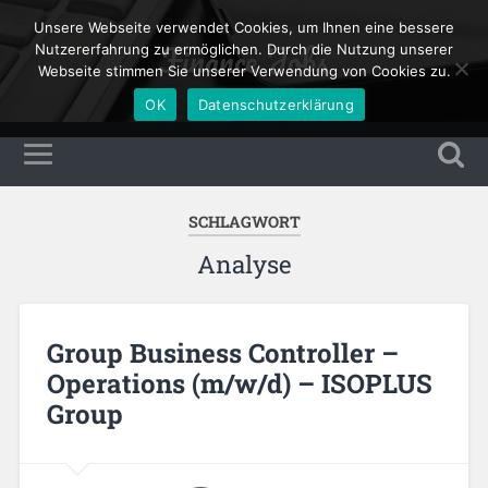
Unsere Webseite verwendet Cookies, um Ihnen eine bessere
Finance Jobs
Nutzererfahrung zu ermöglichen. Durch die Nutzung unserer
Webseite stimmen Sie unserer Verwendung von Cookies zu.
OK
Datenschutzerklärung
SCHLAGWORT
Analyse
Group Business Controller –
Operations (m/w/d) – ISOPLUS
Group