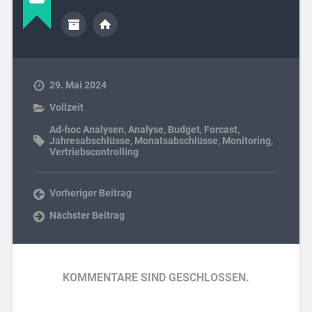
29. Mai 2024
Vollzeit
Ad-hoc Analysen
,
Analyse
,
Budget
,
Forcast
,
Jahresabschlüsse
,
Monatsabschlüsse
,
Monitoring
,
Vertriebscontrolling
Vorheriger Beitrag
Nächster Beitrag
KOMMENTARE SIND GESCHLOSSEN.