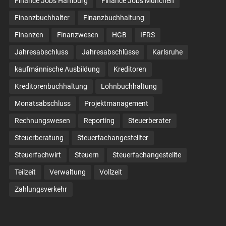
Finance Jobs Hamburg
Finance Jobs München
Finanzbuchhalter
Finanzbuchhaltung
Finanzen
Finanzwesen
HGB
IFRS
Jahresabschluss
Jahresabschlüsse
Karlsruhe
kaufmännische Ausbildung
Kreditoren
Kreditorenbuchhaltung
Lohnbuchhaltung
Monatsabschluss
Projektmanagement
Rechnungswesen
Reporting
Steuerberater
Steuerberatung
Steuerfachangestellter
Steuerfachwirt
Steuern
Steuer­fach­ange­stellte
Teilzeit
Verwaltung
Vollzeit
Zahlungsverkehr