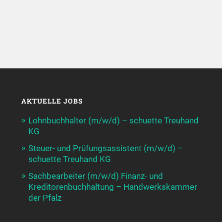
AKTUELLE JOBS
Lohnbuchhalter (m/w/d) – schuette Treuhand
KG
Steuer- und Prüfungsassistent (m/w/d) –
schuette Treuhand KG
Sachbearbeiter (m/w/d) Finanz- und
Kreditorenbuchhaltung – Handwerkskammer
der Pfalz