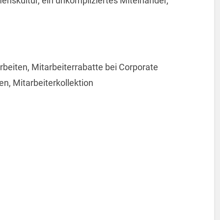
enskultur, ein unkompliziertes Miteinander,
beiten, Mitarbeiterrabatte bei Corporate
n, Mitarbeiterkollektion