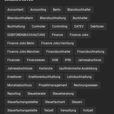
Accountant
Accounting
Berlin
Bilanzbuchhalter
Bilanzbuchhalterin
Bilanzbuchhaltung
Buchhalter
Buchhaltung
Controller
Controlling
DATEV
Debitoren
DEBITORENBUCHHALTUNG
Finance
Finance Jobs
Finance Jobs Berlin
Finance Jobs Hamburg
Finance Jobs München
Finanzbuchhalter
Finanzbuchhaltung
Finanzen
Finanzwesen
HGB
IFRS
Jahresabschluss
Jahresabschlüsse
Karlsruhe
kaufmännische Ausbildung
Kreditoren
Kreditorenbuchhaltung
Lohnbuchhaltung
Monatsabschluss
Projektmanagement
Rechnungswesen
Reporting
Steuerberater
Steuerberatung
Steuerfachangestellter
Steuerfachwirt
Steuern
Steuer­fach­ange­stellte
Teilzeit
Verwaltung
Vollzeit