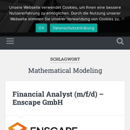
Unsere Webseite verwendet Cookies, um Ihnen eine bessere
Finance Jobs
Nutzererfahrung zu ermöglichen. Durch die Nutzung unserer
Webseite stimmen Sie unserer Verwendung von Cookies zu.
OK
Datenschutzerklärung
SCHLAGWORT
Mathematical Modeling
Financial Analyst (m/f/d) –
Enscape GmbH