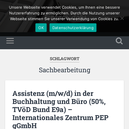
Unsere Webseite verwendet Cookies, um Ihnen eine bessere
Finance Jobs
Nutzererfahrung zu ermöglichen. Durch die Nutzung unserer
Webseite stimmen Sie unserer Verwendung von Cookies zu.
OK
Datenschutzerklärung
SCHLAGWORT
Sachbearbeitung
Assistenz (m/w/d) in der
Buchhaltung und Büro (50%,
TVöD Bund E9a) –
Internationales Zentrum PEP
gGmbH