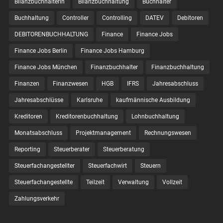
Bilanzbuchhalterin
Bilanzbuchhaltung
Buchhalter
Buchhaltung
Controller
Controlling
DATEV
Debitoren
DEBITORENBUCHHALTUNG
Finance
Finance Jobs
Finance Jobs Berlin
Finance Jobs Hamburg
Finance Jobs München
Finanzbuchhalter
Finanzbuchhaltung
Finanzen
Finanzwesen
HGB
IFRS
Jahresabschluss
Jahresabschlüsse
Karlsruhe
kaufmännische Ausbildung
Kreditoren
Kreditorenbuchhaltung
Lohnbuchhaltung
Monatsabschluss
Projektmanagement
Rechnungswesen
Reporting
Steuerberater
Steuerberatung
Steuerfachangestellter
Steuerfachwirt
Steuern
Steuer­fach­ange­stellte
Teilzeit
Verwaltung
Vollzeit
Zahlungsverkehr