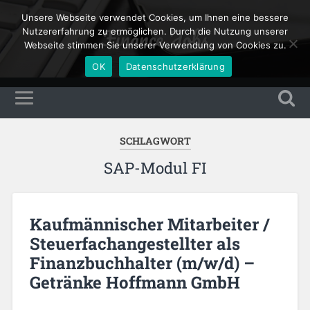
Unsere Webseite verwendet Cookies, um Ihnen eine bessere
Finance Jobs
Nutzererfahrung zu ermöglichen. Durch die Nutzung unserer
Webseite stimmen Sie unserer Verwendung von Cookies zu.
OK
Datenschutzerklärung
SCHLAGWORT
SAP-Modul FI
Kaufmännischer Mitarbeiter /
Steuerfachangestellter als
Finanzbuchhalter (m/w/d) –
Getränke Hoffmann GmbH