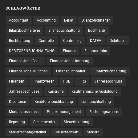
SCHLAGWÖRTER
Accountant
Accounting
Berlin
Bilanzbuchhalter
Bilanzbuchhalterin
Bilanzbuchhaltung
Buchhalter
Buchhaltung
Controller
Controlling
DATEV
Debitoren
DEBITORENBUCHHALTUNG
Finance
Finance Jobs
Finance Jobs Berlin
Finance Jobs Hamburg
Finance Jobs München
Finanzbuchhalter
Finanzbuchhaltung
Finanzen
Finanzwesen
HGB
IFRS
Jahresabschluss
Jahresabschlüsse
Karlsruhe
kaufmännische Ausbildung
Kreditoren
Kreditorenbuchhaltung
Lohnbuchhaltung
Monatsabschluss
Projektmanagement
Rechnungswesen
Reporting
Steuerberater
Steuerberatung
Steuerfachangestellter
Steuerfachwirt
Steuern