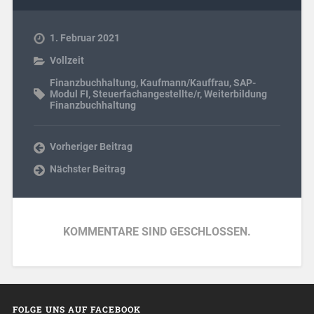
1. Februar 2021
Vollzeit
Finanzbuchhaltung
,
Kaufmann/Kauffrau
,
SAP-
Modul FI
,
Steuerfachangestellte/r
,
Weiter­bildung
Finanzbuchhaltung
Vorheriger Beitrag
Nächster Beitrag
KOMMENTARE SIND GESCHLOSSEN.
FOLGE UNS AUF FACEBOOK