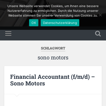
Unsere Webseite verwendet Cookies, um Ihnen eine bessere
Finance Jobs
Nutzererfahrung zu ermöglichen. Durch die Nutzung unserer
Webseite stimmen Sie unserer Verwendung von Cookies zu.
OK
Datenschutzerklärung
SCHLAGWORT
sono motors
Financial Accountant (f/m/d) –
Sono Motors