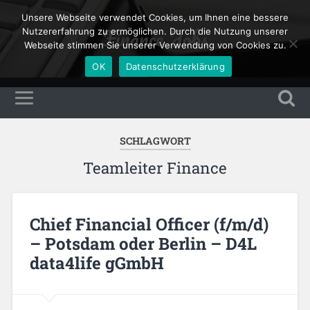
Unsere Webseite verwendet Cookies, um Ihnen eine bessere
Finance Jobs
Nutzererfahrung zu ermöglichen. Durch die Nutzung unserer
Webseite stimmen Sie unserer Verwendung von Cookies zu.
OK
Datenschutzerklärung
SCHLAGWORT
Teamleiter Finance
Chief Financial Officer (f/m/d)
– Potsdam oder Berlin – D4L
data4life gGmbH