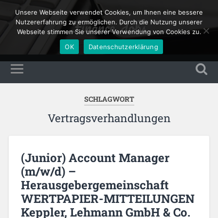
Unsere Webseite verwendet Cookies, um Ihnen eine bessere
Finance Jobs
Nutzererfahrung zu ermöglichen. Durch die Nutzung unserer
Webseite stimmen Sie unserer Verwendung von Cookies zu.
OK
Datenschutzerklärung
SCHLAGWORT
Vertragsverhandlungen
(Junior) Account Manager
(m/w/d) –
Herausgebergemeinschaft
WERTPAPIER-MITTEILUNGEN
Keppler, Lehmann GmbH & Co.