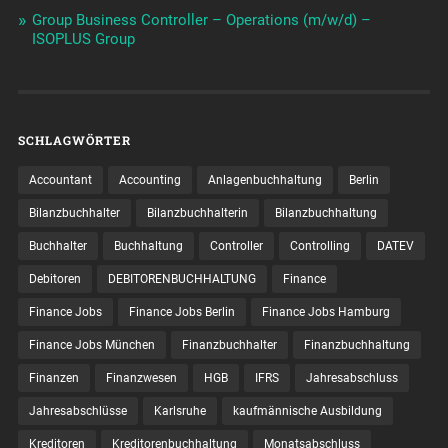
Group Business Controller – Operations (m/w/d) –
ISOPLUS Group
SCHLAGWÖRTER
Accountant
Accounting
Anlagenbuchhaltung
Berlin
Bilanzbuchhalter
Bilanzbuchhalterin
Bilanzbuchhaltung
Buchhalter
Buchhaltung
Controller
Controlling
DATEV
Debitoren
DEBITORENBUCHHALTUNG
Finance
Finance Jobs
Finance Jobs Berlin
Finance Jobs Hamburg
Finance Jobs München
Finanzbuchhalter
Finanzbuchhaltung
Finanzen
Finanzwesen
HGB
IFRS
Jahresabschluss
Jahresabschlüsse
Karlsruhe
kaufmännische Ausbildung
Kreditoren
Kreditorenbuchhaltung
Monatsabschluss