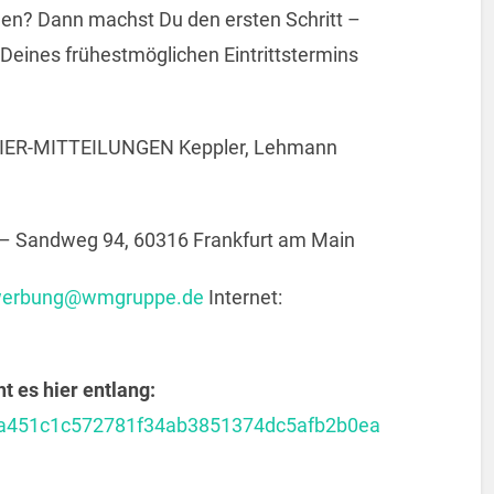
gen? Dann machst Du den ersten Schritt –
Deines frühestmöglichen Eintrittstermins
IER-MITTEILUNGEN Keppler, Lehmann
g – Sandweg 94, 60316 Frankfurt am Main
erbung@wmgruppe.de
Internet:
 es hier entlang:
0c5a451c1c572781f34ab3851374dc5afb2b0ea