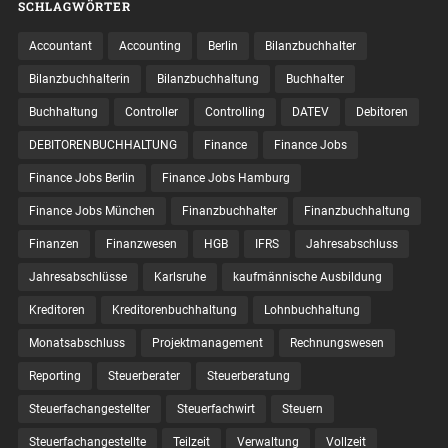
SCHLAGWÖRTER
Accountant
Accounting
Berlin
Bilanzbuchhalter
Bilanzbuchhalterin
Bilanzbuchhaltung
Buchhalter
Buchhaltung
Controller
Controlling
DATEV
Debitoren
DEBITORENBUCHHALTUNG
Finance
Finance Jobs
Finance Jobs Berlin
Finance Jobs Hamburg
Finance Jobs München
Finanzbuchhalter
Finanzbuchhaltung
Finanzen
Finanzwesen
HGB
IFRS
Jahresabschluss
Jahresabschlüsse
Karlsruhe
kaufmännische Ausbildung
Kreditoren
Kreditorenbuchhaltung
Lohnbuchhaltung
Monatsabschluss
Projektmanagement
Rechnungswesen
Reporting
Steuerberater
Steuerberatung
Steuerfachangestellter
Steuerfachwirt
Steuern
Steuer­fach­ange­stellte
Teilzeit
Verwaltung
Vollzeit