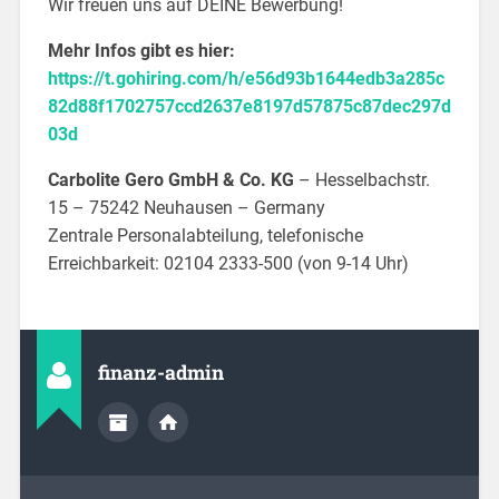
Wir freuen uns auf DEINE Bewerbung!
Mehr Infos gibt es hier:
https://t.gohiring.com/h/e56d93b1644edb3a285c
82d88f1702757ccd2637e8197d57875c87dec297d
03d
Carbolite Gero GmbH & Co. KG
– Hesselbachstr.
15 – 75242 Neuhausen – Germany
Zentrale Personalabteilung, telefonische
Erreichbarkeit: 02104 2333-500 (von 9-14 Uhr)
finanz-admin