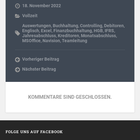
18. November 2022
Vollzeit
Auswertungen
,
Buchhaltung
,
Controlling
,
Debitoren
,
Englisch
,
Excel
,
Finanzbuchhaltung
,
HGB
,
IFRS
,
Jahresabschluss
,
Kreditoren
,
Monatsabschluss
,
MSOffice
,
Navision
,
Teamleitung
Vorheriger Beitrag
Nächster Beitrag
KOMMENTARE SIND GESCHLOSSEN.
FOLGE UNS AUF FACEBOOK