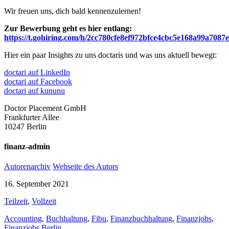
Wir freuen uns, dich bald kennenzulernen!
Zur Bewerbung geht es hier entlang:
https://t.gohiring.com/h/2cc780cfe8ef972bfce4cbc5e168a99a708
Hier ein paar Insights zu uns doctaris und was uns aktuell bewegt:
doctari auf LinkedIn
doctari auf Facebook
doctari auf kununu
Doctor Placement GmbH
Frankfurter Allee
10247 Berlin
finanz-admin
Autorenarchiv
Webseite des Autors
16. September 2021
Teilzeit
,
Vollzeit
Accounting
,
Buchhaltung
,
Fibu
,
Finanzbuchhaltung
,
Finanzjobs
,
Finanzjobs Berlin