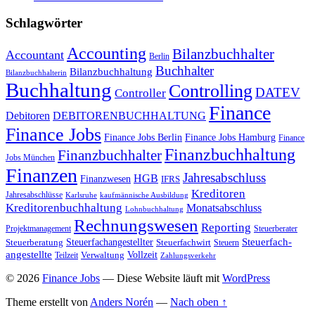
Schlagwörter
Accounting
Bilanzbuchhalter
Accountant
Berlin
Buchhalter
Bilanzbuchhaltung
Bilanzbuchhalterin
Buchhaltung
Controlling
DATEV
Controller
Finance
Debitoren
DEBITORENBUCHHALTUNG
Finance Jobs
Finance Jobs Berlin
Finance Jobs Hamburg
Finance
Finanzbuchhaltung
Finanzbuchhalter
Jobs München
Finanzen
Jahresabschluss
HGB
Finanzwesen
IFRS
Kreditoren
Jahresabschlüsse
Karlsruhe
kaufmännische Ausbildung
Kreditorenbuchhaltung
Monatsabschluss
Lohnbuchhaltung
Rechnungswesen
Reporting
Projektmanagement
Steuerberater
Steuer­fach­
Steuerberatung
Steuerfachangestellter
Steuerfachwirt
Steuern
ange­stellte
Vollzeit
Teilzeit
Verwaltung
Zahlungsverkehr
© 2026
Finance Jobs
— Diese Website läuft mit
WordPress
Theme erstellt von
Anders Norén
—
Nach oben ↑