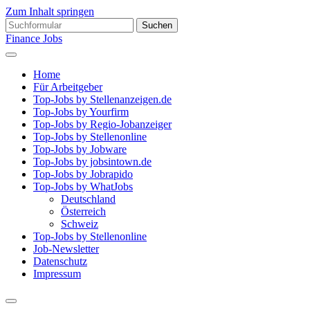
Zum Inhalt springen
Suchen
nach:
Finance Jobs
Home
Für Arbeitgeber
Top-Jobs by Stellenanzeigen.de
Top-Jobs by Yourfirm
Top-Jobs by Regio-Jobanzeiger
Top-Jobs by Stellenonline
Top-Jobs by Jobware
Top-Jobs by jobsintown.de
Top-Jobs by Jobrapido
Top-Jobs by WhatJobs
Deutschland
Österreich
Schweiz
Top-Jobs by Stellenonline
Job-Newsletter
Datenschutz
Impressum
Suchfeld