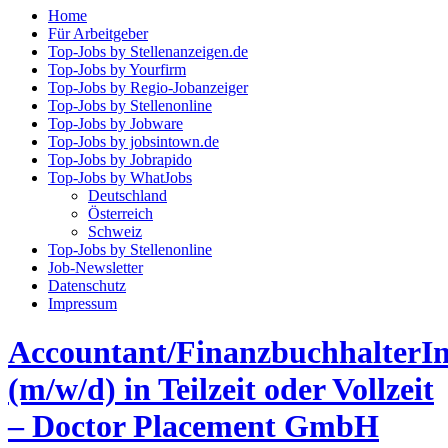
ein-/ausblenden
Home
Für Arbeitgeber
Top-Jobs by Stellenanzeigen.de
Top-Jobs by Yourfirm
Top-Jobs by Regio-Jobanzeiger
Top-Jobs by Stellenonline
Top-Jobs by Jobware
Top-Jobs by jobsintown.de
Top-Jobs by Jobrapido
Top-Jobs by WhatJobs
Deutschland
Österreich
Schweiz
Top-Jobs by Stellenonline
Job-Newsletter
Datenschutz
Impressum
Accountant/FinanzbuchhalterI
(m/w/d) in Teilzeit oder Vollzeit
– Doctor Placement GmbH