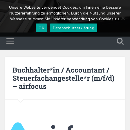
Unsere Webseite verwendet Cookies, um Ihnen eine bessere
Finance Jobs
Nutzererfahrung zu ermöglichen. Durch die Nutzung unserer
Webseite stimmen Sie unserer Verwendung von Cookies zu.
OK
Datenschutzerklärung
Buchhalter*in / Accountant /
Steuerfachangestelle*r (m/f/d)
– airfocus