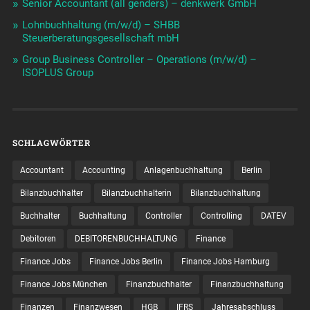
Senior Accountant (all genders) – denkwerk GmbH
Lohnbuchhaltung (m/w/d) – SHBB
Steuerberatungsgesellschaft mbH
Group Business Controller – Operations (m/w/d) –
ISOPLUS Group
SCHLAGWÖRTER
Accountant
Accounting
Anlagenbuchhaltung
Berlin
Bilanzbuchhalter
Bilanzbuchhalterin
Bilanzbuchhaltung
Buchhalter
Buchhaltung
Controller
Controlling
DATEV
Debitoren
DEBITORENBUCHHALTUNG
Finance
Finance Jobs
Finance Jobs Berlin
Finance Jobs Hamburg
Finance Jobs München
Finanzbuchhalter
Finanzbuchhaltung
Finanzen
Finanzwesen
HGB
IFRS
Jahresabschluss