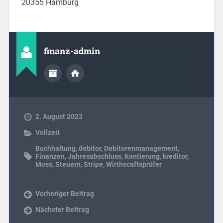
20355 Hamburg
finanz-admin
2. August 2023
Vollzeit
Buchhaltung
,
debitor
,
Debitorenmanagement
,
Finanzen
,
Jahresabschluss
,
Kontierung
,
kreditor
,
Moss
,
Steuern
,
Stripe
,
Wirthscaftsprüfer
Vorheriger Beitrag
Nächster Beitrag