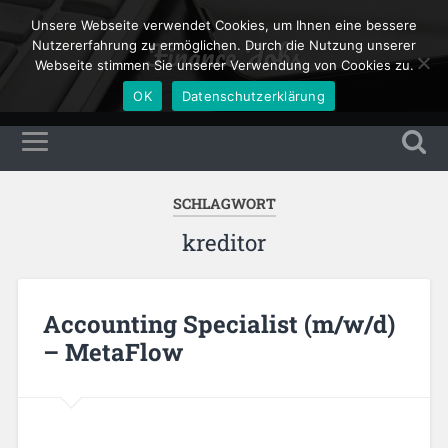
Unsere Webseite verwendet Cookies, um Ihnen eine bessere
Finance Jobs
Nutzererfahrung zu ermöglichen. Durch die Nutzung unserer
Webseite stimmen Sie unserer Verwendung von Cookies zu.
OK
Datenschutzerklärung
SCHLAGWORT
kreditor
Accounting Specialist (m/w/d)
– MetaFlow