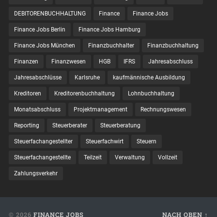
DEBITORENBUCHHALTUNG
Finance
Finance Jobs
Finance Jobs Berlin
Finance Jobs Hamburg
Finance Jobs München
Finanzbuchhalter
Finanzbuchhaltung
Finanzen
Finanzwesen
HGB
IFRS
Jahresabschluss
Jahresabschlüsse
Karlsruhe
kaufmännische Ausbildung
Kreditoren
Kreditorenbuchhaltung
Lohnbuchhaltung
Monatsabschluss
Projektmanagement
Rechnungswesen
Reporting
Steuerberater
Steuerberatung
Steuerfachangestellter
Steuerfachwirt
Steuern
Steuer­fach­ange­stellte
Teilzeit
Verwaltung
Vollzeit
Zahlungsverkehr
© 2026
FINANCE JOBS
NACH OBEN ↑