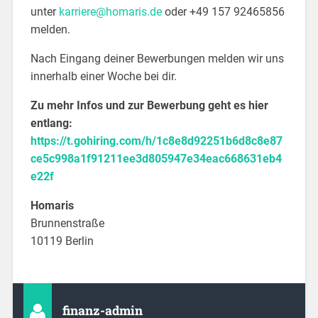
unter
karriere@homaris.de
oder +49 157 92465856
melden.
Nach Eingang deiner Bewerbungen melden wir uns
innerhalb einer Woche bei dir.
Zu mehr Infos und zur Bewerbung geht es hier
entlang:
https://t.gohiring.com/h/1c8e8d92251b6d8c8e87
ce5c998a1f91211ee3d805947e34eac668631eb4
e22f
Homaris
Brunnenstraße
10119 Berlin
finanz-admin