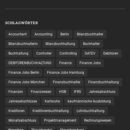
SCHLAGWÖRTER
Accountant
Accounting
Berlin
Bilanzbuchhalter
Bilanzbuchhalterin
Bilanzbuchhaltung
Buchhalter
Buchhaltung
Controller
Controlling
DATEV
Debitoren
DEBITORENBUCHHALTUNG
Finance
Finance Jobs
Finance Jobs Berlin
Finance Jobs Hamburg
Finance Jobs München
Finanzbuchhalter
Finanzbuchhaltung
Finanzen
Finanzwesen
HGB
IFRS
Jahresabschluss
Jahresabschlüsse
Karlsruhe
kaufmännische Ausbildung
Kreditoren
Kreditorenbuchhaltung
Lohnbuchhaltung
Monatsabschluss
Projektmanagement
Rechnungswesen
Reporting
Steuerberater
Steuerberatung