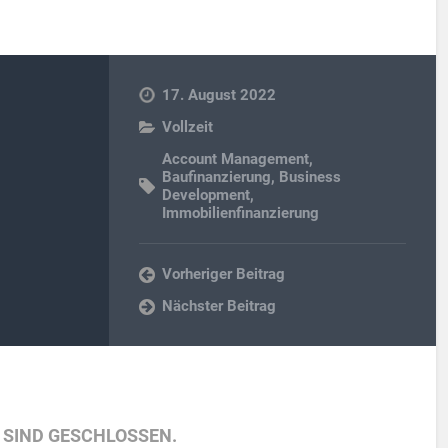
17. August 2022
Vollzeit
Account Management
,
Baufinanzierung
,
Business
Development
,
Immobilienfinanzierung
Vorheriger Beitrag
Nächster Beitrag
SIND GESCHLOSSEN.