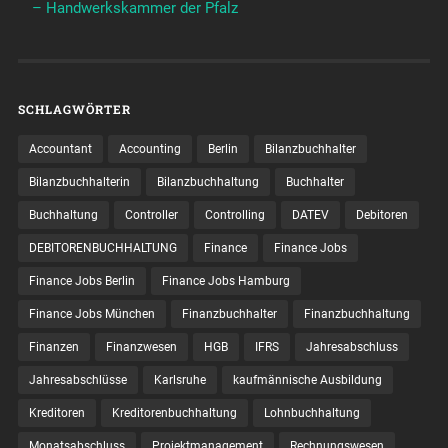
– Handwerkskammer der Pfalz
SCHLAGWÖRTER
Accountant
Accounting
Berlin
Bilanzbuchhalter
Bilanzbuchhalterin
Bilanzbuchhaltung
Buchhalter
Buchhaltung
Controller
Controlling
DATEV
Debitoren
DEBITORENBUCHHALTUNG
Finance
Finance Jobs
Finance Jobs Berlin
Finance Jobs Hamburg
Finance Jobs München
Finanzbuchhalter
Finanzbuchhaltung
Finanzen
Finanzwesen
HGB
IFRS
Jahresabschluss
Jahresabschlüsse
Karlsruhe
kaufmännische Ausbildung
Kreditoren
Kreditorenbuchhaltung
Lohnbuchhaltung
Monatsabschluss
Projektmanagement
Rechnungswesen