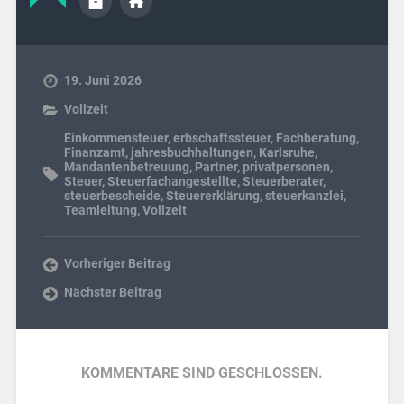
19. Juni 2026
Vollzeit
Einkommensteuer
,
erbschaftssteuer
,
Fachberatung
,
Finanzamt
,
jahresbuchhaltungen
,
Karlsruhe
,
Mandantenbetreuung
,
Partner
,
privatpersonen
,
Steuer
,
Steuer­fach­ange­stellte
,
Steuerberater
,
steuerbescheide
,
Steuererklärung
,
steuerkanzlei
,
Teamleitung
,
Vollzeit
Vorheriger Beitrag
Nächster Beitrag
KOMMENTARE SIND GESCHLOSSEN.