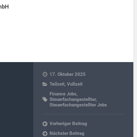
 mbH
17. Oktober 2025
Teilzeit
,
Vollzeit
Finance Jobs
,
Steuerfachangestellter
,
Steuerfachangestellter Jobs
Vorheriger Beitrag
Nächster Beitrag