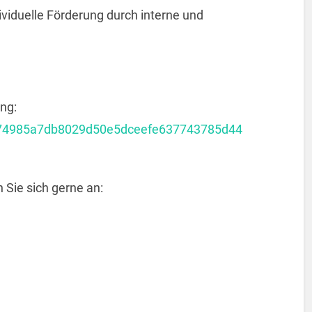
dividuelle Förderung durch interne und
ng:
b1e74985a7db8029d50e5dceefe637743785d44
Sie sich gerne an: