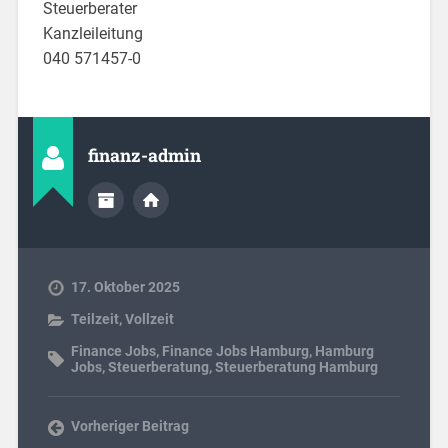
Steuerberater
Kanzleileitung
040 571457-0
finanz-admin
17. Oktober 2025
Teilzeit
,
Vollzeit
Finance Jobs
,
Finance Jobs Hamburg
,
Hamburg
Jobs
,
Steuerberatung
,
Steuerberatung Hamburg
Vorheriger Beitrag