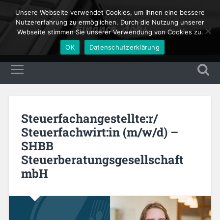
Unsere Webseite verwendet Cookies, um Ihnen eine bessere
Finance Jobs
Nutzererfahrung zu ermöglichen. Durch die Nutzung unserer
Webseite stimmen Sie unserer Verwendung von Cookies zu.
OK
Datenschutzerklärung
Steuerfachangestellte:r/
Steuerfachwirt:in (m/w/d) –
SHBB
Steuerberatungsgesellschaft
mbH