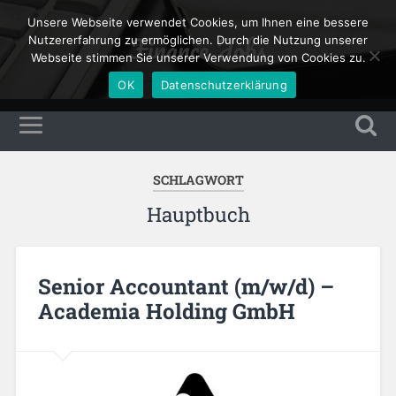
Unsere Webseite verwendet Cookies, um Ihnen eine bessere
Finance Jobs
Nutzererfahrung zu ermöglichen. Durch die Nutzung unserer
Webseite stimmen Sie unserer Verwendung von Cookies zu.
OK
Datenschutzerklärung
SCHLAGWORT
Hauptbuch
Senior Accountant (m/w/d) –
Academia Holding GmbH