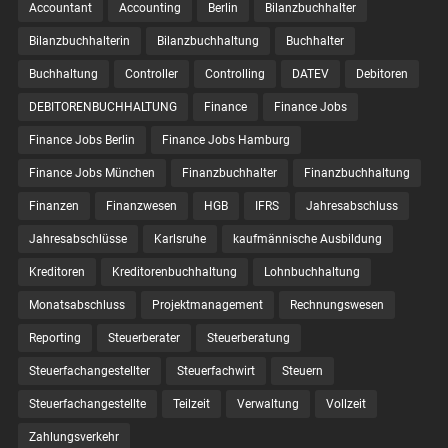
Accountant
Accounting
Berlin
Bilanzbuchhalter
Bilanzbuchhalterin
Bilanzbuchhaltung
Buchhalter
Buchhaltung
Controller
Controlling
DATEV
Debitoren
DEBITORENBUCHHALTUNG
Finance
Finance Jobs
Finance Jobs Berlin
Finance Jobs Hamburg
Finance Jobs München
Finanzbuchhalter
Finanzbuchhaltung
Finanzen
Finanzwesen
HGB
IFRS
Jahresabschluss
Jahresabschlüsse
Karlsruhe
kaufmännische Ausbildung
Kreditoren
Kreditorenbuchhaltung
Lohnbuchhaltung
Monatsabschluss
Projektmanagement
Rechnungswesen
Reporting
Steuerberater
Steuerberatung
Steuerfachangestellter
Steuerfachwirt
Steuern
Steuer­fach­ange­stellte
Teilzeit
Verwaltung
Vollzeit
Zahlungsverkehr