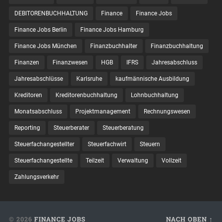
DEBITORENBUCHHALTUNG
Finance
Finance Jobs
Finance Jobs Berlin
Finance Jobs Hamburg
Finance Jobs München
Finanzbuchhalter
Finanzbuchhaltung
Finanzen
Finanzwesen
HGB
IFRS
Jahresabschluss
Jahresabschlüsse
Karlsruhe
kaufmännische Ausbildung
Kreditoren
Kreditorenbuchhaltung
Lohnbuchhaltung
Monatsabschluss
Projektmanagement
Rechnungswesen
Reporting
Steuerberater
Steuerberatung
Steuerfachangestellter
Steuerfachwirt
Steuern
Steuer­fach­ange­stellte
Teilzeit
Verwaltung
Vollzeit
Zahlungsverkehr
© 2026
FINANCE JOBS
NACH OBEN ↑