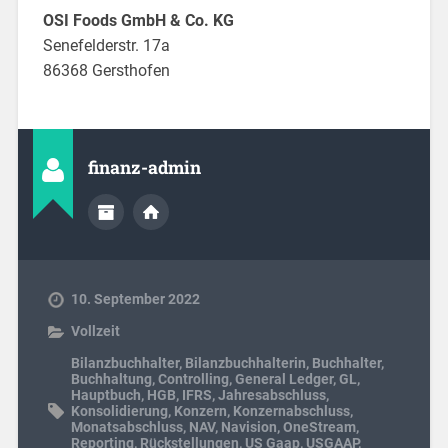
OSI Foods GmbH & Co. KG
Senefelderstr. 17a
86368 Gersthofen
finanz-admin
10. September 2022
Vollzeit
Bilanzbuchhalter
,
Bilanzbuchhalterin
,
Buchhalter
,
Buchhaltung
,
Controlling
,
General Ledger
,
GL
,
Hauptbuch
,
HGB
,
IFRS
,
Jahresabschluss
,
Konsolidierung
,
Konzern
,
Konzernabschluss
,
Monatsabschluss
,
NAV
,
Navision
,
OneStream
,
Reporting
,
Rückstellungen
,
US Gaap
,
USGAAP
,