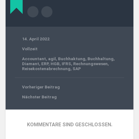
14. April 2022
Vollzeit
Accountant
,
agil
,
Buchhaktung
,
Buchhaltung
,
Diamant
,
ERP
,
HGB
,
IFRS
,
Rechnungswesen
,
Reisekostenabrechnung
,
SAP
Vorheriger Beitrag
Nächster Beitrag
KOMMENTARE SIND GESCHLOSSEN.