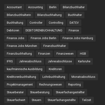
Accountant
Accounting
Berlin
Bilanzbuchhalter
Bilanzbuchhalterin
Bilanzbuchhaltung
Buchhalter
Buchhaltung
Controller
Controlling
DATEV
Debitoren
DEBITORENBUCHHALTUNG
Finance
Finance Jobs
Finance Jobs Berlin
Finance Jobs Hamburg
Finance Jobs München
Finanzbuchhalter
Finanzbuchhaltung
Finanzen
Finanzwesen
HGB
IFRS
Jahresabschluss
Jahresabschlüsse
Karlsruhe
kaufmännische Ausbildung
Kreditoren
Kreditorenbuchhaltung
Lohnbuchhaltung
Monatsabschluss
Projektmanagement
Rechnungswesen
Reporting
Steuerberater
Steuerberatung
Steuerfachangestellter
Steuerfachwirt
Steuern
Steuer­fach­ange­stellte
Teilzeit